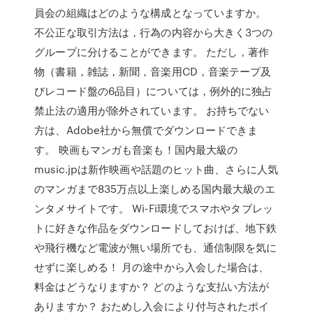
員会の組織はどのような構成となっていますか。
不公正な取引方法は，行為の内容から大きく3つの
グループに分けることができます。 ただし，著作
物（書籍，雑誌，新聞，音楽用CD，音楽テープ及
びレコード盤の6品目）については，例外的に独占
禁止法の適用が除外されています。 お持ちでない
方は、Adobe社から無償でダウンロードできま
す。 映画もマンガも音楽も！国内最大級の
music.jpは新作映画や話題のヒット曲、さらに人気
のマンガまで835万点以上楽しめる国内最大級のエ
ンタメサイトです。 Wi-Fi環境でスマホやタブレッ
トに好きな作品をダウンロードしておけば、地下鉄
や飛行機など電波が無い場所でも、通信制限を気に
せずに楽しめる！ 月の途中から入会した場合は、
料金はどうなりますか？ どのような支払い方法が
ありますか？ おためし入会により付与されたポイ