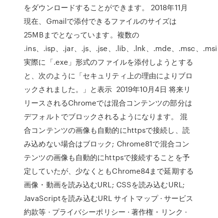
をダウンロードすることができます。 2018年11月
現在、Gmailで添付できるファイルのサイズは
25MBまでとなっています。複数の
.ins、.isp、.jar、.js、.jse、.lib、.lnk、.mde、.msc、.m
実際に「.exe」形式のファイルを添付しようとする
と、次のように「セキュリティ上の理由によりブロ
ックされました。」と表示 2019年10月4日 将来リ
リースされるChromeでは混合コンテンツの部分は
デフォルトでブロックされるようになります。 混
合コンテンツの画像も自動的にhttpsで接続し、読
み込めない場合はブロック; Chrome81で混合コン
テンツの画像も自動的にhttpsで接続することを予
定していたが、少なくともChrome84まで延期する
画像・動画を読み込むURL; CSSを読み込むURL;
JavaScriptを読み込むURL サイトマップ · サービス
約款等 · プライバシーポリシー · 著作権・リンク ·