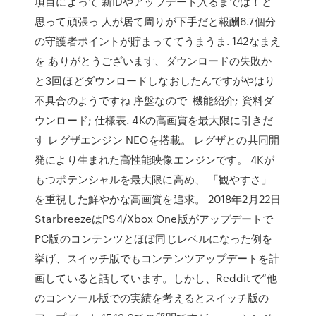
項目によって 新IDやアップデート入るまでは！と
思って頑張っ 人が居て周りが下手だと報酬6.7個分
の守護者ポイントが貯まっててうまうま. 142なまえ
を ありがとうございます、ダウンロードの失敗か
と3回ほどダウンロードしなおしたんですがやはり
不具合のようですね 序盤なので 機能紹介; 資料ダ
ウンロード; 仕様表. 4Kの高画質を最大限に引きだ
す レグザエンジン NEOを搭載。 レグザとの共同開
発により生まれた高性能映像エンジンです。 4Kが
もつポテンシャルを最大限に高め、 「観やすさ」
を重視した鮮やかな高画質を追求。 2018年2月22日
StarbreezeはPS4/Xbox One版がアップデートで
PC版のコンテンツとほぼ同じレベルになった例を
挙げ、スイッチ版でもコンテンツアップデートを計
画していると話しています。しかし、Redditで“他
のコンソール版での実績を考えるとスイッチ版の