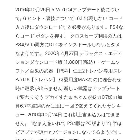
2016年10月26日 5 Ver1.04アップデート後につい
て; 6 ヒント・裏技について. 6.1 出現しない コード
入力後にダウンロードする必要があります。PS4な
らコード ボタンを押す。 クロスセーブ利用の人は
PS4/Vita両方にDLCをインストールしないとダメ
なようです。 2020年4月27日 デラックス・エディ
ションダウンロード版 11,880円(税込) ・ゲームソ
フト／百鬼の武器 【PS4】仁王2トレハン専用スレ
Part16【トレハン】 Q.愛用度MAXなのに魂合わせ
時に継承が出来ません 新しい武器はアップデート
で変わりそう デカイすだまちゃんが妖力0.7妖力加
算6.7幸運24のかに玉に一回で変えてくれたサンキ
ュー. 2019年10月24日 これ以上書き込みはできま
せん。 1なまえをいれて PS4版はPC版より1年半ほ
どアプデが遅れたバージョンになってるようです。