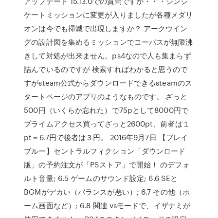
アップデート 15.13.0での質問ですが・・・シンジ
ケートミッションに変更が入りましたが各種メダリ
オンは今でも掃滅で出現しますか？ アークウイン
グの設計図を集めるミッションでコーパスが無限沸
きして対処が出来ません。ps4なので人も集まらず
詰んでいるのですが 検索すればわかると思うので
すがsteam公式からダウンロードできるsteamのス
タートページのアプリのようなものです。 ざっと
500円（いくらか忘れた）で75pとして8000円で
プライムアクセス買ってざっと2600pt、前者は１
pt＝6.7円で後者は３円。 2016年9月7日 【ブレイ
ブルー】セントラルフィクション「ダウンロード
版」の予約注文が「PSストア」で開始！ のデフォ
ルト音量; 6.5 ゲームのサウンド設定; 6.6 SEと
BGMがデカい（バランスが悪い）; 6.7 その他（ホ
ーム画面など）; 6.8 関連 vsモードで、イザナミが