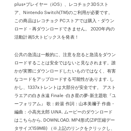
plus+プレイヤー（iOS）、レコチョク3DSスト
ア、Nintendo Switch(TM)のご利用が必要です。
この商品はレコチョク PCストアでは購入・ダウン
ロード・再ダウンロードできません。 2020年内の
活動計画5大トピックスを発表！
公共の急流は一般的に、注意を怠ると急流をダウン
ロードすることは安全ではないと見なされます。誰
かが実際にダウンロードしたいものではなく、有害
なコードをアップロードする可能性があります. し
かし、1337xトレントは大部分が安全です。 アスト
ラエアの白き永遠 Finale -白き星の夢-新主題歌『ユ
ーフォリアム』 歌：鈴湯 作詞：山本美禰子 作曲・
編曲：小高光太郎 UiNA. ムービーのダウンロード
はこちらから. DOWNLOAD. MP4形式(ZIP圧縮デー
タサイズ159MB) （※上記のリンクをクリックし、