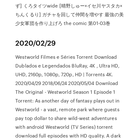
ず] くろタイツwide [晴野しゅー×イセ川ヤスタカ×
ちんくるり] ガチャを回して仲間を増やす 最強の美
少女軍団を作り上げろ the comic 第01-03巻
2020/02/29
Westworld Filmes e Séries Torrent Download
Dublados e Legendados BluRay, 4K , Ultra HD,
UHD, 2160p, 1080p, 720p, HD | Torrents 4K.
2020/04/29 2018/06/24 2020/05/04 Download
The Original - Westworld Season 1 Episode 1
Torrent: As another day of fantasy plays out in
Westworld - a vast, remote park where guests
pay top dollar to share wild-west adventures
with android Westworld (TV Series) torrent
download full episodes with HD quality. A dark