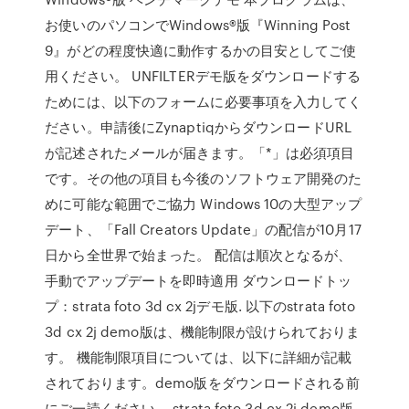
お使いのパソコンでWindows®版『Winning Post
9』がどの程度快適に動作するかの目安としてご使
用ください。 UNFILTERデモ版をダウンロードする
ためには、以下のフォームに必要事項を入力してく
ださい。申請後にZynaptiqからダウンロードURL
が記述されたメールが届きます。「*」は必須項目
です。その他の項目も今後のソフトウェア開発のた
めに可能な範囲でご協力 Windows 10の大型アップ
デート、「Fall Creators Update」の配信が10月17
日から全世界で始まった。 配信は順次となるが、
手動でアップデートを即時適用 ダウンロードトッ
プ：strata foto 3d cx 2jデモ版. 以下のstrata foto
3d cx 2j demo版は、機能制限が設けられておりま
す。 機能制限項目については、以下に詳細が記載
されております。demo版をダウンロードされる前
にご一読ください。 strata foto 3d cx 2j demo版